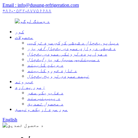
Email : info@dusung-refrigeration.com
+۸۶-۰۵۳۲-۸۷۷۵۶۶۸۸
کور
محصولات
د ټاپو یخچال د شیشې کړکۍ سره ترکیب
د شیشې دروازې عمودی یخچال / فریزر
د هوا پرده لرونکی عمودی یخچال
د سټینلیس سټیل فریزر/یخچال
د ډیلي کابینه
د تازه خوړو کابینه
نیمه عمودی ترویج یخچال
خبرونه
زموږ په اړه
د فابریکې سفر
د پیټینټ سند
د محصول تصدیق
موږ سره اړیکه ونیسئ
English