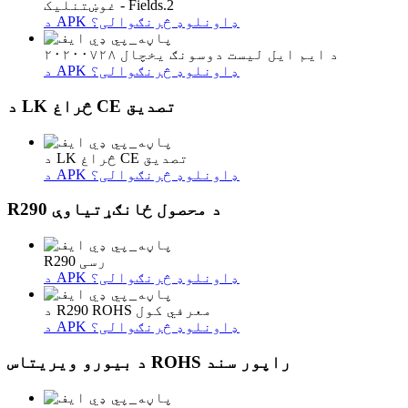
غوښتنلیک - Fields.2
د APK ډاونلوډ څرنګوالی؟
د ایم ایل لیست دوسونګ یخچال ۲۰۲۰۰۷۲۸
د APK ډاونلوډ څرنګوالی؟
د LK څراغ CE تصدیق
د LK څراغ CE تصدیق
د APK ډاونلوډ څرنګوالی؟
R290 د محصول ځانګړتیاوې
R290 رسی
د APK ډاونلوډ څرنګوالی؟
د R290 ROHS معرفي کول
د APK ډاونلوډ څرنګوالی؟
د بیورو ویریتاس ROHS راپور سند