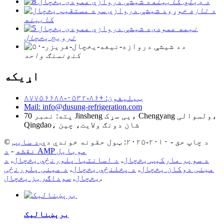
د ډیلي کابینه
د تازه خوړو
کابینه
نیمه عمودی
ترویج یخچال
د
کنډنسنګ واحد
اړیکه
ټیلیفون: +۸۶-۰۵۳۲-۸۷۷۵۶۶۸۸
Mail: info@dusung-refrigeration.com
پته: نمبر 70 Jinsheng یی سړک، Chengyang ولسوالی،
Qingdao، شان دونګ ولایت، چین
© د چاپ حق - ۲۰۱۰-۲۰۲۵: ټول حقونه خوندي دي.
د سایټ
د AMP موبایل
نقشه
-
د سوپر مارکیټ یخچال
,
د اسانتیا پلورنځي یخچال
,
د
مینی دوکان یخچال
,
د پخلنځي یخچال
,
د مینی پلورنځی
,
یخچال
,
سوداګریز یخچال
برېښنالیک