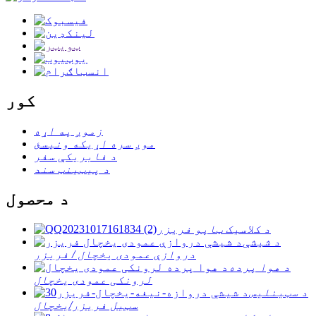
کور
زموږ په اړه
موږ سره اړیکه ونیسئ
د فابریکې سفر
د پیټینټ سند
د محصول
د کلاسیک ټاپو فریزر
د شیشې
دروازې عمودی یخچال / فریزر
د هوا پرده
لرونکی عمودی یخچال
د سټینلیس
سټیل فریزر/یخچال