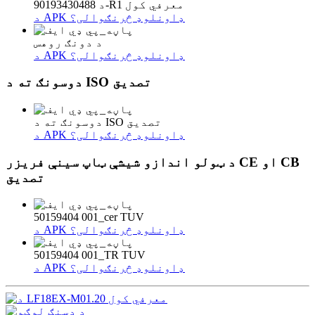
د 90193430488-R1 معرفي کول
د APK ډاونلوډ څرنګوالی؟
د دونګ روهس
د APK ډاونلوډ څرنګوالی؟
دوسونګ ته د ISO تصدیق
دوسونګ ته د ISO تصدیق
د APK ډاونلوډ څرنګوالی؟
د ټولو اندازو شیشې ټاپ سینې فریزر CE او CB
تصدیق
50159404 001_cer TUV
د APK ډاونلوډ څرنګوالی؟
50159404 001_TR TUV
د APK ډاونلوډ څرنګوالی؟