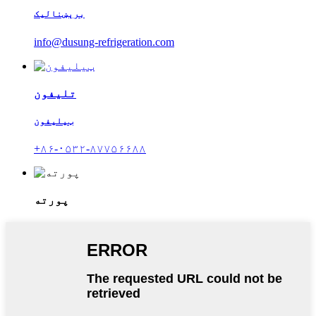
برېښنالیک
info@dusung-refrigeration.com
تلیفون
ټیلیفون
+۸۶-۰۵۳۲-۸۷۷۵۶۶۸۸
پورته