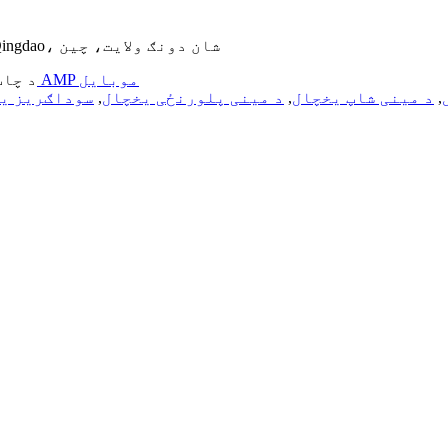
پته: نمبر 70 Jinsheng یی سړک، Chengyang ولسوالی، Qingdao، شان دونګ ولایت، چین
د AMP موبایل
© د چاپ حق - ۲۰۱۰-۲۵
,
د مینی شاپ یخچال
,
د مینی پلورنځی یخچال
,
سوداګریز ی