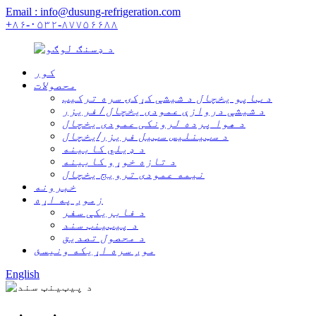
Email : info@dusung-refrigeration.com
+۸۶-۰۵۳۲-۸۷۷۵۶۶۸۸
کور
محصولات
د ټاپو یخچال د شیشې کړکۍ سره ترکیب
د شیشې دروازې عمودی یخچال / فریزر
د هوا پرده لرونکی عمودی یخچال
د سټینلیس سټیل فریزر/یخچال
د ډیلي کابینه
د تازه خوړو کابینه
نیمه عمودی ترویج یخچال
خبرونه
زموږ په اړه
د فابریکې سفر
د پیټینټ سند
د محصول تصدیق
موږ سره اړیکه ونیسئ
English