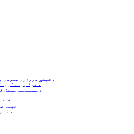
د شیشې دروازې عمودی یخ
د هوا پرده لرونک
د سټینلیس سټیل ف
د تازه
نیمه عم
د کنډ