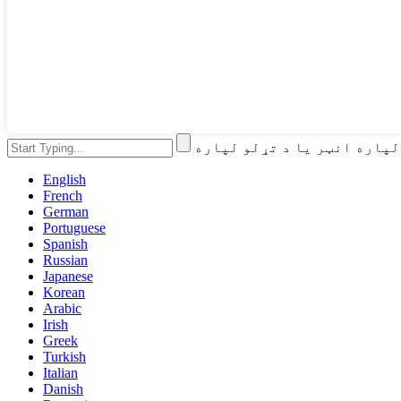
English
French
German
Portuguese
Spanish
Russian
Japanese
Korean
Arabic
Irish
Greek
Turkish
Italian
Danish