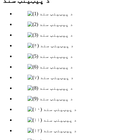
د پیټینټ سند