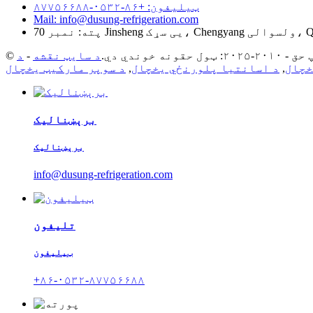
ټیلیفون: +۸۶-۰۵۳۲-۸۷۷۵۶۶۸۸
Mail: info@dusung-refrigeration.com
۲۰: ټول حقونه خوندي دي.
د سایټ نقشه
-
خچال
,
د اسانتیا پلورنځي یخچال
,
د سوپر مارکیټ یخچال
برېښنالیک
برېښنالیک
info@dusung-refrigeration.com
تلیفون
ټیلیفون
+۸۶-۰۵۳۲-۸۷۷۵۶۶۸۸