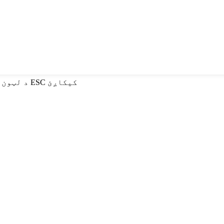
د لټون لپاره انټر یا د تړلو لپاره ESC کیکاږئ