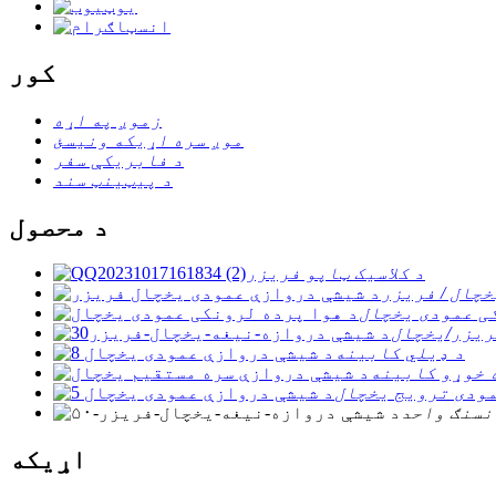
کور
زموږ په اړه
موږ سره اړیکه ونیسئ
د فابریکې سفر
د پیټینټ سند
د محصول
د کلاسیک ټاپو فریزر
چال / فریزر
ی عمودی یخچال
ریزر/یخچال
د ډیلي کابینه
 خوړو کابینه
ودی ترویج یخچال
نسنګ واحد
اړیکه